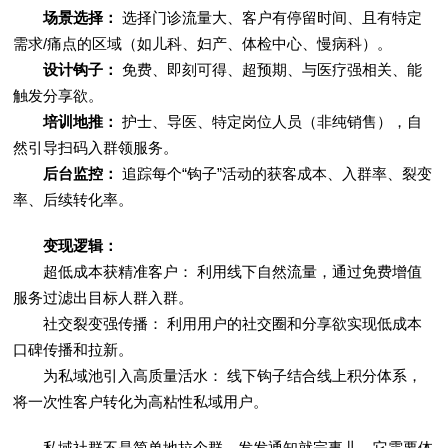
场景选择：
选择门诊流量大、客户有停留时间、且有特定
需求/痛点的区域（如儿科、妇产、体检中心、慢病科）。
设计钩子：
免费、即刻可得、超预期、与医疗强相关、能
触发分享欲。
培训地推：
护士、导医、特定岗位人员（非纯销售），自
然引导扫码入群领服务。
后台监控：
追踪每个“钩子”活动的获客成本、入群率、裂变
率、后续转化率。
变现逻辑：
超低成本获精准客户： 利用线下自然流量，通过免费增值
服务过滤出目标人群入群。
社交裂变强传播： 利用用户的社交圈和分享欲实现低成本
口碑传播和拉新。
为私域池引入高质量活水： 线下钩子结合线上积分体系，
将一次性客户转化为高粘性私域用户。
私域社群不是简单地拉个群、发发通知就完事儿。它需要体