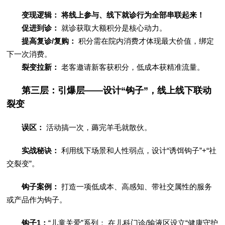
变现逻辑： 将线上参与、线下就诊行为全部串联起来！
促进到诊：
就诊获取大额积分是核心动力。
提高复诊/复购：
积分需在院内消费才体现最大价值，绑定
下一次消费。
裂变拉新：
老客邀请新客获积分，低成本获精准流量。
第三层：引爆层——设计“钩子”，线上线下联动
裂变
误区：
活动搞一次，薅完羊毛就散伙。
实战秘诀：
利用线下场景和人性弱点，设计“诱饵钩子”+“社
交裂变”。
钩子案例：
打造一项低成本、高感知、带社交属性的服务
或产品作为钩子。
钩子1：
“儿童关爱”系列： 在儿科门诊/输液区设立“健康守护