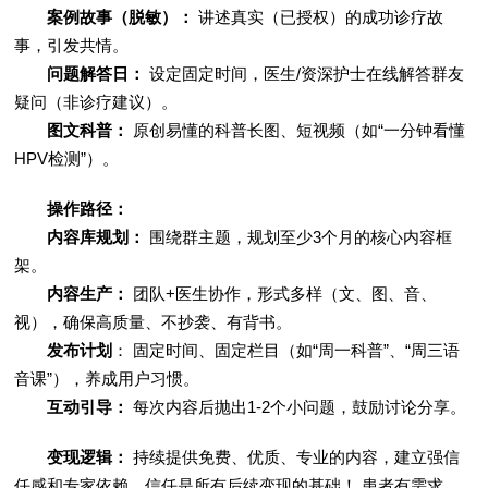
案例故事（脱敏）：
讲述真实（已授权）的成功诊疗故
事，引发共情。
问题解答日：
设定固定时间，医生/资深护士在线解答群友
疑问（非诊疗建议）。
图文科普：
原创易懂的科普长图、短视频（如“一分钟看懂
HPV检测”）。
操作路径：
内容库规划：
围绕群主题，规划至少3个月的核心内容框
架。
内容生产：
团队+医生协作，形式多样（文、图、音、
视），确保高质量、不抄袭、有背书。
发布计划
： 固定时间、固定栏目（如“周一科普”、“周三语
音课”），养成用户习惯。
互动引导：
每次内容后抛出1-2个小问题，鼓励讨论分享。
变现逻辑：
持续提供免费、优质、专业的内容，建立强信
任感和专家依赖。信任是所有后续变现的基础！ 患者有需求