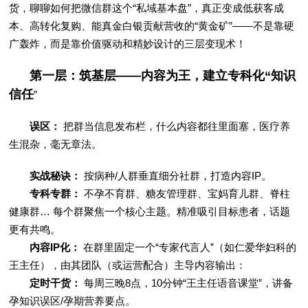
货，聊聊如何把微信群这个“私域基本盘”，真正变成低获客成
本、高转化复购、能真金白银贡献营收的“黄金矿”——不是靠硬
广轰炸，而是靠价值驱动和精妙设计的三层变现术！
第一层：筑基层——内容为王，建立专科化“知识
信任
”
误区：
把群当信息发布栏，什么内容都往里面塞，医疗养
生混杂，毫无章法。
实战秘诀：
按病种/人群垂直细分社群，打造内容IP。
专科专群：
不孕不育群、糖友管理群、宝妈育儿群、脊柱
健康群… 每个群聚焦一个核心主题。精准吸引目标患者，话题
更有共鸣。
内容IP化：
在群里固定一个“专家代言人”（如仁爱华妇科的
王主任），由其团队（或运营配合）主导内容输出：
定时干货：
每周三晚8点，10分钟“王主任语音课堂”，讲备
孕知识误区/孕期营养要点。