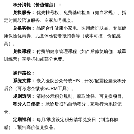
积分消耗（价值锚点）：
兑换服务：
优先挂号权、免费基础检查（如血常规）、指
定时间段陪诊服务、专家加号机会。
兑换实物：
品牌合作健康小家电、医用级护肤品、专属健
康保险优惠券、儿童体检套餐抵扣券等（成本可控，价值感
高）。
兑换课程：
付费的健康管理课程（如产后修复瑜伽、减重
训练营）享受折扣或部分免费。
操作路径：
系统支撑：
嵌入医院公众号或HIS，开发/配置轻量级积分
后台（可考虑企微或SCRM工具）。
规则透明：
清晰公示积分规则、获取途径、可兑换项目。
积分入口便捷：
就诊后扫码自动积分，互动行为系统记
录。
定期福利：
每月/季度设定积分清零兑换日（制造稀缺
感），预告高价值兑换品。