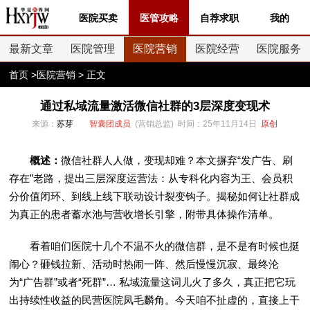
医院买卖
医管攻略
自荐求职
我的
最新文章
医院管理
医院营销
医院经营
医院服务
首页
>
医院营销
> 正文
通过私域流量激活微信社群的3层深度变现术
来源：
苏芽
智囊团成员
(营销总监) 时间：25年11月14日
原创
概述：
微信社群人人做，变现却难？本文摒弃“发广告、刷
存在”老路，提出三层深度运营法：从专科化内容为王、会员积
分价值闭环、到线上线下联动设计裂变钩子。揭秘如何让社群成
为真正的患者蓄水池与营收增长引擎，附带具体操作清单。
看着咱们医院十几个不温不火的微信群，是不是有时候也挺
闹心？砸钱拉新、活动时热闹一阵、然后慢慢沉寂、最终沦
为“广告群”或者“死群”… 私域流量这词儿火了多久，真正把它玩
出持续性收益的民营医院凤毛麟角。今天咱不扯虚的，直接上干