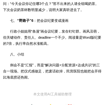
问：“今天会议你记住哪3个点？”答不出来的人请全组喝奶茶。
下次会议奶茶杯数明显减少，说明大家真听进去了。
七、
“野路子”6
：把会议纪要变成漫画
行政小姐姐用“条漫”画会议纪要，发在钉钉群。画风丑萌，
但关键动作、责任人、deadline一个不少。阅读量是Word版纪要
的7倍，执行率自然水涨船高。
八、小结
例会不是“汇报”，而是“解决问题+分配资源+达成共识”的三
合一现场。把仪式感做足，把废话砍掉，民营医院也能把会开得
比海底捞还热闹。
本文使用AI工具辅助整理