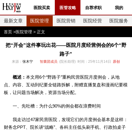
医院买卖
医管攻略
自荐求职
我的
最新文章
医院管理
医院营销
医院经营
医院服务
首页
>
医院管理
> 正文
把“开会”这件事玩出花——医院月度经营例会的6个“野
路子”
来源：
张木宁
智囊团成员
(院长助理) 时间：25年11月14日
原创
概述：
本文用6个“野路子”重构民营医院月度例会，从地
点、内容、互动到纪要全链路拆解，附赠直播复盘和漫画纪要模
板，让问题当场解决，资源当场分配。
一、先吐槽：为什么90%的例会都在浪费时间
我走访过47家民营医院，发现它们的月度例会基本是这样：
财务念PPT、院长讲“战略”、各科主任低头刷手机、行政拍桌子