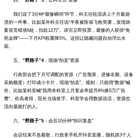
我们设了3分钟“最惨瞬间”环节，科主任轮流讲上个月最崩
溃的一件事。比如某外科主任说“半夜被医保飞检突袭，发现病
案首页错填6处，扣款12万”。讲完立即投票，最惨的人获得“免
死金牌”——下月KPI权重降5%。这招让隐藏问题自动浮出水
面。
五、
“野路子”4
：现场“拍卖”资源
行政部会把下月可调配的资源（广告预算、进修名额、设备
采购额度）打印成小卡片，现场“拍卖”。规则：只能用“数据”喊
价。比如某科室喊“我用本科室上月复诊率提升8%换5万广告
费”。价高者得，院长当场签字。科室学会用数据说话，资源也
流向最能打的人。
六、
“野路子”5
：会后10分钟“快闪复盘”
会议结束不急着散，行政拿手机开抖音直播，随机抓3个人