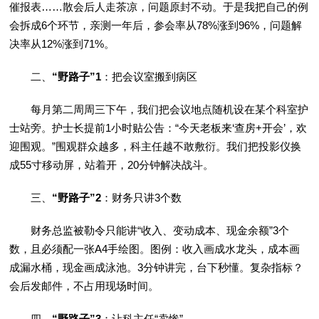
催报表……散会后人走茶凉，问题原封不动。于是我把自己的例
会拆成6个环节，亲测一年后，参会率从78%涨到96%，问题解
决率从12%涨到71%。
二、
“野路子”1
：把会议室搬到病区
每月第二周周三下午，我们把会议地点随机设在某个科室护
士站旁。护士长提前1小时贴公告：“今天老板来‘查房+开会’，欢
迎围观。”围观群众越多，科主任越不敢敷衍。我们把投影仪换
成55寸移动屏，站着开，20分钟解决战斗。
三、
“野路子”2
：财务只讲3个数
财务总监被勒令只能讲“收入、变动成本、现金余额”3个
数，且必须配一张A4手绘图。图例：收入画成水龙头，成本画
成漏水桶，现金画成泳池。3分钟讲完，台下秒懂。复杂指标？
会后发邮件，不占用现场时间。
四、
“野路子”3
：让科主任“卖惨”