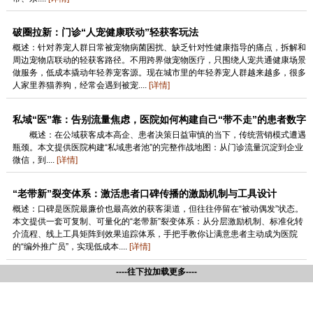
破圈拉新：门诊“人宠健康联动”轻获客玩法
概述：针对养宠人群日常被宠物病菌困扰、缺乏针对性健康指导的痛点，拆解和
周边宠物店联动的轻获客路径。不用跨界做宠物医疗，只围绕人宠共通健康场景
做服务，低成本撬动年轻养宠客源。现在城市里的年轻养宠人群越来越多，很多
人家里养猫养狗，经常会遇到被宠....
[详情]
私域“医”靠：告别流量焦虑，医院如何构建自己“带不走”的患者数字
家园？
概述：在公域获客成本高企、患者决策日益审慎的当下，传统营销模式遭遇
瓶颈。本文提供医院构建“私域患者池”的完整作战地图：从门诊流量沉淀到企业
微信，到....
[详情]
“老带新”裂变体系：激活患者口碑传播的激励机制与工具设计
概述：口碑是医院最廉价也最高效的获客渠道，但往往停留在“被动偶发”状态。
本文提供一套可复制、可量化的“老带新”裂变体系：从分层激励机制、标准化转
介流程、线上工具矩阵到效果追踪体系，手把手教你让满意患者主动成为医院
的“编外推广员”，实现低成本....
[详情]
----往下拉加载更多----