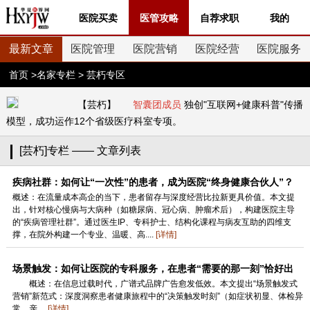
医院买卖
医管攻略
自荐求职
我的
最新文章
医院管理
医院营销
医院经营
医院服务
首页
>
名家专栏
> 芸朽专区
【芸朽】
智囊团成员
独创"互联网+健康科普"传播
模型，成功运作12个省级医疗科室专项。
[芸朽]专栏 —— 文章列表
疾病社群：如何让“一次性”的患者，成为医院“终身健康合伙人”？
概述：在流量成本高企的当下，患者留存与深度经营比拉新更具价值。本文提
出，针对核心慢病与大病种（如糖尿病、冠心病、肿瘤术后），构建医院主导
的“疾病管理社群”。通过医生IP、专科护士、结构化课程与病友互助的四维支
撑，在院外构建一个专业、温暖、高....
[详情]
场景触发：如何让医院的专科服务，在患者“需要的那一刻”恰好出
现？
概述：在信息过载时代，广谱式品牌广告愈发低效。本文提出“场景触发式
营销”新范式：深度洞察患者健康旅程中的“决策触发时刻”（如症状初显、体检异
常、亲....
[详情]