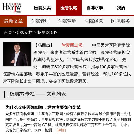
医院买卖
医管攻略
自荐求职
我的
最新文章
医院管理
医院营销
医院经营
医院服务
首页
>
名家专栏
> 杨朋杰专区
【杨朋杰】
智囊团成员
中国民营医院商学院
副院长、来患者运营系统首席导师、医院经营院长实
战训练营创始人。12年民营医院实践营销经历，走
访、调研了300多家民营医院，指导100多家民营医
院营销方案落地，积累了丰富的医院运营、营销经验，帮助100多位民
营医院院长走出了困境，突被了医院经营瓶颈。
[杨朋杰]专栏 —— 文章列表
为什么众多医院倒闭，经营者要如何防范
众多医院面临倒闭，主要有以下原因：经济方面设备购置与维护费用昂贵：先进
的医疗设备价格高昂，且更新换代快，医院为保持竞争力需不断投入资金购置和
更新设备，如一台高端 CT 机、核磁共振仪等动辄数百万甚至上千万元。此外，
设备的日常维护、保养、检测....
[详情]