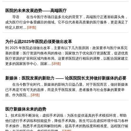
医院的未来发展趋势——高端医疗
导语 在当今医疗市场日益多元化的背景下，高端医疗正逐渐崭露头角，
成为医疗行业中备受瞩目的领域。它不仅代表着高质量的医疗服务，更是满足了
特定人群对....
[详情]
为什么说2025年医院必须要做出改革
到 2025 年医院必须做出改革，主要有以下几方面原因：政策要求与医疗体系完
善的需要：医疗资源均衡布局的推动：国家致力于优化医疗资源配置，促进优质
医疗资源的扩容和区域均衡布局。这要求医院进行相应的调整，以配合国家建立
更多的国家医学中心、国家....
[详情]
新媒体：医院发展的新助力 —— 论医院院长支持做好新媒体的必要
性
在当今数字化时代，新媒体的影响力日益凸显。对于医院而言，做好新媒体
已不再是可有可无的选择，而是关乎医院发展、患者服务与社会形象的重要举
措。作为医院....
[详情]
医疗新媒体未来的趋势
1、技术应用不断深化：虚拟手术训练：为医生提供逼真的手术模拟环境，帮助
他们进行手术训练和技能提升，降低手术风险。医生可以在虚拟环境中练习各种
手术操作，熟悉手术流程和解剖结构，提高手术的熟练度和精准度。远程医疗辅