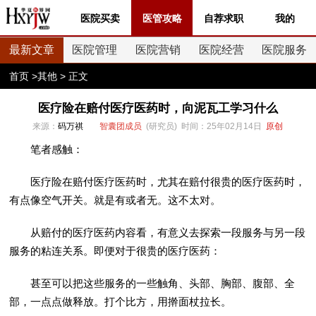
医院买卖
医管攻略
自荐求职
我的
最新文章
医院管理
医院营销
医院经营
医院服务
首页
>
其他
> 正文
医疗险在赔付医疗医药时，向泥瓦工学习什么
来源：
码万祺
智囊团成员
(研究员) 时间：25年02月14日
原创
笔者感触：
医疗险在赔付医疗医药时，尤其在赔付很贵的医疗医药时，
有点像空气开关。就是有或者无。这不太对。
从赔付的医疗医药内容看，有意义去探索一段服务与另一段
服务的粘连关系。即便对于很贵的医疗医药：
甚至可以把这些服务的一些触角、头部、胸部、腹部、全
部，一点点做释放。打个比方，用擀面杖拉长。