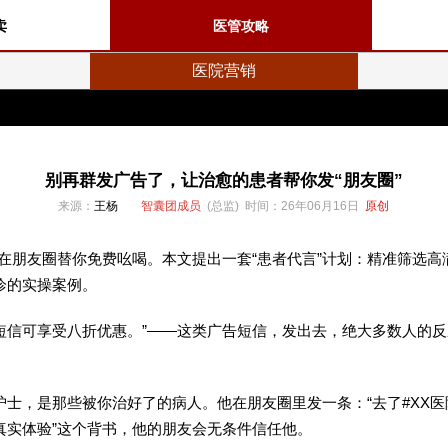
卖
医管攻略
医院营销
别再群发广告了，让治愈的患者帮你发“朋友圈”
来源：
王杨
智囊团成员
(总监) 时间：26年06月16日
原创
在朋友圈替你免费吆喝。本文提出一套“患者代言”计划：精准筛选
诊的实操案例。
信可享受八折优惠。”——这类广告短信，发出去，绝大多数人的反
。
士，是那些被你治好了的病人。他在朋友圈里发一条：“去了#XX
真实体验”这个背书，他的朋友会无条件信任他。