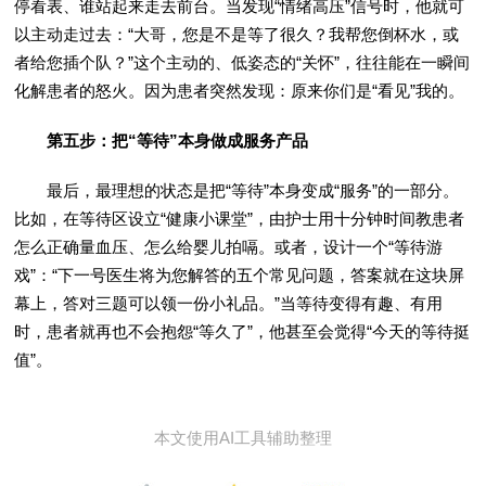
停看表、谁站起来走去前台。当发现“情绪高压”信号时，他就可
以主动走过去：“大哥，您是不是等了很久？我帮您倒杯水，或
者给您插个队？”这个主动的、低姿态的“关怀”，往往能在一瞬间
化解患者的怒火。因为患者突然发现：原来你们是“看见”我的。
第五步：把“等待”本身做成服务产品
最后，最理想的状态是把“等待”本身变成“服务”的一部分。
比如，在等待区设立“健康小课堂”，由护士用十分钟时间教患者
怎么正确量血压、怎么给婴儿拍嗝。或者，设计一个“等待游
戏”：“下一号医生将为您解答的五个常见问题，答案就在这块屏
幕上，答对三题可以领一份小礼品。”当等待变得有趣、有用
时，患者就再也不会抱怨“等久了”，他甚至会觉得“今天的等待挺
值”。
本文使用AI工具辅助整理