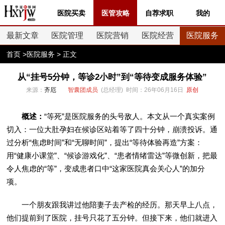
医院买卖
医管攻略
自荐求职
我的
最新文章
医院管理
医院营销
医院经营
医院服务
首页
>
医院服务
> 正文
从“挂号5分钟，等诊2小时”到“等待变成服务体验”
来源：
齐厄
智囊团成员
(总经理) 时间：26年06月16日
原创
概述：
“等死”是医院服务的头号敌人。本文从一个真实案例
切入：一位大肚孕妇在候诊区站着等了四十分钟，崩溃投诉。通
过分析“焦虑时间”和“无聊时间”，提出“等待体验再造”方案：
用“健康小课堂”、“候诊游戏化”、“患者情绪雷达”等微创新，把最
令人焦虑的“等”，变成患者口中“这家医院真会关心人”的加分
项。
一个朋友跟我讲过他陪妻子去产检的经历。那天早上八点，
他们提前到了医院，挂号只花了五分钟。但接下来，他们就进入