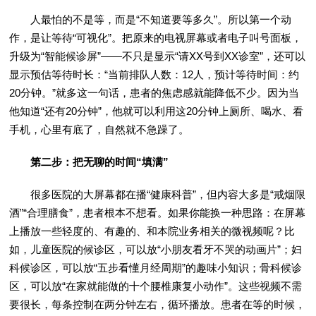
人最怕的不是等，而是“不知道要等多久”。所以第一个动
作，是让等待“可视化”。把原来的电视屏幕或者电子叫号面板，
升级为“智能候诊屏”——不只是显示“请XX号到XX诊室”，还可以
显示预估等待时长：“当前排队人数：12人，预计等待时间：约
20分钟。”就多这一句话，患者的焦虑感就能降低不少。因为当
他知道“还有20分钟”，他就可以利用这20分钟上厕所、喝水、看
手机，心里有底了，自然就不急躁了。
第二步：把无聊的时间“填满”
很多医院的大屏幕都在播“健康科普”，但内容大多是“戒烟限
酒”“合理膳食”，患者根本不想看。如果你能换一种思路：在屏幕
上播放一些轻度的、有趣的、和本院业务相关的微视频呢？比
如，儿童医院的候诊区，可以放“小朋友看牙不哭的动画片”；妇
科候诊区，可以放“五步看懂月经周期”的趣味小知识；骨科候诊
区，可以放“在家就能做的十个腰椎康复小动作”。这些视频不需
要很长，每条控制在两分钟左右，循环播放。患者在等的时候，