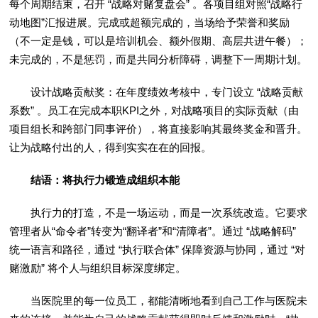
每个周期结束，召开 “战略对赌复盘会” 。各项目组对照“战略行
动地图”汇报进展。完成或超额完成的，当场给予荣誉和奖励
（不一定是钱，可以是培训机会、额外假期、高层共进午餐）；
未完成的，不是惩罚，而是共同分析障碍，调整下一周期计划。
设计战略贡献奖：在年度绩效考核中，专门设立 “战略贡献
系数” 。员工在完成本职KPI之外，对战略项目的实际贡献（由
项目组长和跨部门同事评价），将直接影响其最终奖金和晋升。
让为战略付出的人，得到实实在在的回报。
结语：将执行力锻造成组织本能
执行力的打造，不是一场运动，而是一次系统改造。它要求
管理者从“命令者”转变为“翻译者”和“清障者”。通过 “战略解码”
统一语言和路径，通过 “执行联合体” 保障资源与协同，通过 “对
赌激励” 将个人与组织目标深度绑定。
当医院里的每一位员工，都能清晰地看到自己工作与医院未