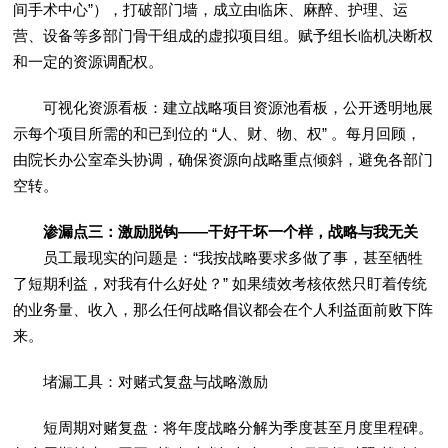
间手术中心”），打破部门墙，成立由临床、麻醉、护理、运
营、设备等多部门骨干组成的虚拟项目组。赋予组长临机决断权
和一定的资源调配权。
可视化资源看板：建立战略项目资源池看板，公开透明地展
示每个项目所需的和已到位的 “人、财、物、权” 。每月回顾，
由院长办公室牵头协调，确保资源向战略重点倾斜，避免各部门
空转。
渗漏点三：激励脱钩——干好干坏一个样，战略与我无关
员工最现实的问题是：“我按战略要求多做了事，甚至牺牲
了短期利益，对我有什么好处？” 如果绩效考核依然只盯着传统
的业务量、收入，那么任何战略倡议都会在个人利益面前败下阵
来。
堵漏工具：对赌式复盘与战略激励
短周期对赌复盘：将年度战略分解为季度甚至月度里程碑。