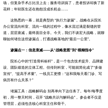
场，但复杂手术占比没上去；服务培训搞了，患者投诉却换了新
花样；年轻医生还在抱怨没成长机会……
这熟悉的一幕，就是典型的 “执行力渗漏” 。战略在从院长
办公室流向科室、流向一线的过程中，像水流过满是裂缝的管
道，层层衰减，最终面目全非。今天，我们不谈宏大战略，就聊
聊如何堵住这些渗漏点，打通战略落地的“最后一公里”。
渗漏点一：信息衰减——从“战略意图”到“模糊指令”
院长心中的“打造骨科标杆”，是一个包含技术提升、品牌建
设、团队锻造的立体工程。但传到科室，可能就简化成了“多做
宣传”、“提高手术量”。一线员工更懵：“这和我每天看门诊、写
病历有什么关系？”
堵漏工具：战略解码会 别再单向下达任务了。每年/每季度
初，用一整天时间，召开 “战略共识与解码会” 。参会者不仅是
管理层，必须包含核心科室主任和骨干。