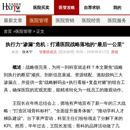
医院买卖
医管攻略
自荐求职
我的
最新文章
医院管理
医院营销
医院经营
医院服务
首页
>
医院管理
> 正文
执行力“渗漏”危机：打通医院战略落地的“最后一公里”
来源：
张木宁
智囊团成员
(院长助理) 时间：26年06月17日
原创
概述
：战略很完美，为何一到科室就走样？本文聚焦“战略
到执行的断层”顽疾。剖析信息衰减、资源错配、激励脱钩三大
渗漏点，并提供一套“战略解码会+执行看板+复盘对赌”的组合工
具，确保医院的宏观意图，能精准转化为一线员工的微观动作。
王院长在年终总结会上，掷地有声地宣布了新一年的三大战
略：“打造区域骨科标杆”、“全面提升服务体验”、“推动学科人才
梯队建设”。台下掌声雷动，科室主任们纷纷领走了分解下来的
KPI。然而，半年过去，王院长发现：骨科的品牌活动做了几