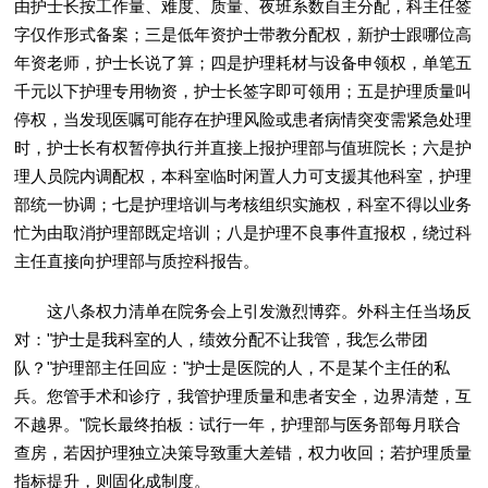
由护士长按工作量、难度、质量、夜班系数自主分配，科主任签
字仅作形式备案；三是低年资护士带教分配权，新护士跟哪位高
年资老师，护士长说了算；四是护理耗材与设备申领权，单笔五
千元以下护理专用物资，护士长签字即可领用；五是护理质量叫
停权，当发现医嘱可能存在护理风险或患者病情突变需紧急处理
时，护士长有权暂停执行并直接上报护理部与值班院长；六是护
理人员院内调配权，本科室临时闲置人力可支援其他科室，护理
部统一协调；七是护理培训与考核组织实施权，科室不得以业务
忙为由取消护理部既定培训；八是护理不良事件直报权，绕过科
主任直接向护理部与质控科报告。
这八条权力清单在院务会上引发激烈博弈。外科主任当场反
对："护士是我科室的人，绩效分配不让我管，我怎么带团
队？"护理部主任回应："护士是医院的人，不是某个主任的私
兵。您管手术和诊疗，我管护理质量和患者安全，边界清楚，互
不越界。"院长最终拍板：试行一年，护理部与医务部每月联合
查房，若因护理独立决策导致重大差错，权力收回；若护理质量
指标提升，则固化成制度。