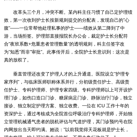
改革头三个月，冲突不断。某内科主任习惯了自己定护理绩
效，第一次收到护士长按新规则提交的分配表，发现自己的"心
腹"——一位常帮他处理私事的护士——绩效从第二降到了中
游，当场拒签。护理部直接报院长办公会，裁定护士长分配符
合"夜班系数+危重患者管理数量"的透明规则，科主任签字改
为"知悉"而非"审批"。此事传开后，全院护士长意识到：这次是
真的放权了。
垂直管理还改变了护理人才的上升通道。医院设立"护理专
家序列"，与临床医师职称体系并行，分初级责任护士、高级责
任护士、专科护理师、护理专家四级。专科护理师以上可开设护
理门诊，如伤口造口门诊、糖尿病足门诊、静脉治疗门诊，独立
接诊、独立制定护理方案、独立收费。一位在 ICU 工作十年的
资深护士，通过考核成为全院首位呼吸治疗专科护理师，开始独
立管理机械通气患者的脱机评估与气道护理，其门诊预约号在院
内网放出当天即约满。她说："以前我觉得天花板就是护士长，