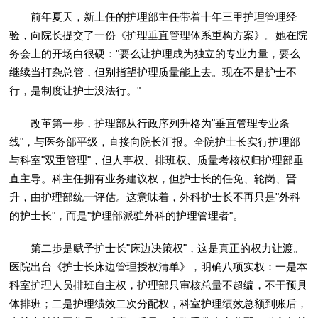
前年夏天，新上任的护理部主任带着十年三甲护理管理经
验，向院长提交了一份《护理垂直管理体系重构方案》。她在院
务会上的开场白很硬："要么让护理成为独立的专业力量，要么
继续当打杂总管，但别指望护理质量能上去。现在不是护士不
行，是制度让护士没法行。"
改革第一步，护理部从行政序列升格为"垂直管理专业条
线"，与医务部平级，直接向院长汇报。全院护士长实行护理部
与科室"双重管理"，但人事权、排班权、质量考核权归护理部垂
直主导。科主任拥有业务建议权，但护士长的任免、轮岗、晋
升，由护理部统一评估。这意味着，外科护士长不再只是"外科
的护士长"，而是"护理部派驻外科的护理管理者"。
第二步是赋予护士长"床边决策权"，这是真正的权力让渡。
医院出台《护士长床边管理授权清单》，明确八项实权：一是本
科室护理人员排班自主权，护理部只审核总量不超编，不干预具
体排班；二是护理绩效二次分配权，科室护理绩效总额到账后，