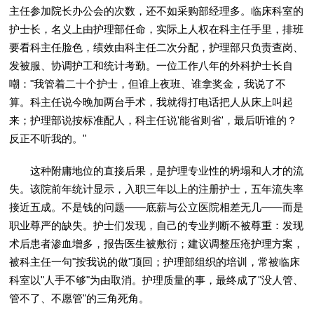
主任参加院长办公会的次数，还不如采购部经理多。临床科室的
护士长，名义上由护理部任命，实际上人权在科主任手里，排班
要看科主任脸色，绩效由科主任二次分配，护理部只负责查岗、
发被服、协调护工和统计考勤。一位工作八年的外科护士长自
嘲："我管着二十个护士，但谁上夜班、谁拿奖金，我说了不
算。科主任说今晚加两台手术，我就得打电话把人从床上叫起
来；护理部说按标准配人，科主任说'能省则省'，最后听谁的？
反正不听我的。"
这种附庸地位的直接后果，是护理专业性的坍塌和人才的流
失。该院前年统计显示，入职三年以上的注册护士，五年流失率
接近五成。不是钱的问题——底薪与公立医院相差无几——而是
职业尊严的缺失。护士们发现，自己的专业判断不被尊重：发现
术后患者渗血增多，报告医生被敷衍；建议调整压疮护理方案，
被科主任一句"按我说的做"顶回；护理部组织的培训，常被临床
科室以"人手不够"为由取消。护理质量的事，最终成了"没人管、
管不了、不愿管"的三角死角。