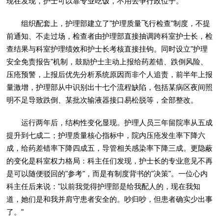
现在发现，护士可以靠专业吃饭，不用去争行政位子。"
组织配套上，护理部建立了"护理质量飞行检查"制度，不提
前通知、不走过场，检查者由护理部直接抽调跨科室护士长，检
查结果与科室护理绩效和护士长考核直接挂钩。同时设立"护理
安全免责报告"机制，鼓励护士主动上报给药差错、跌倒风险、
压疮预警，上报后优先分析系统原因而非个人追责，前半年上报
量激增，护理部从中识别出十七个流程缺陷，包括某病区夜间照
明不足导致跌倒、某批次输液器接口易松脱等，全部整改。
运行两年后，结构性变化显现。护理人员三年留院率从五成
提升到七成二；护理质量核心指标中，院内压疮发生率下降六
成，给药差错率下降四成五，导管相关感染率下降三成。更隐蔽
的变化是科室权力格局：科主任们发现，护士长的专业意见不再
是可以随便驳回的"参考"，而是有制度背书的"决策"。一位心内
科主任后来说："以前我觉得护理部是给我配人的，现在我知
道，她们是和我并肩守患者安全的。吵归吵，但患者确实少出事
了。"