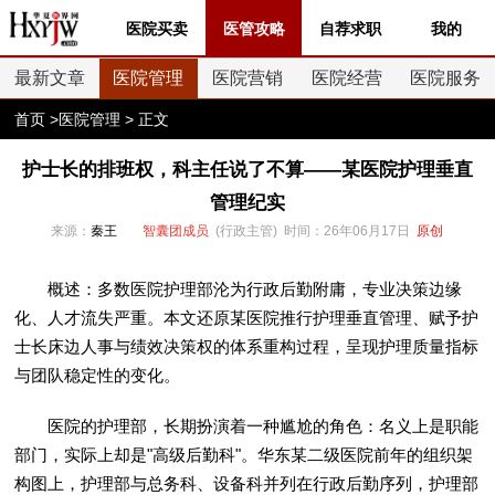
医院买卖
医管攻略
自荐求职
我的
最新文章
医院管理
医院营销
医院经营
医院服务
首页
>
医院管理
> 正文
护士长的排班权，科主任说了不算——某医院护理垂直
管理纪实
来源：
秦王
智囊团成员
(行政主管) 时间：26年06月17日
原创
概述：多数医院护理部沦为行政后勤附庸，专业决策边缘
化、人才流失严重。本文还原某医院推行护理垂直管理、赋予护
士长床边人事与绩效决策权的体系重构过程，呈现护理质量指标
与团队稳定性的变化。
医院的护理部，长期扮演着一种尴尬的角色：名义上是职能
部门，实际上却是"高级后勤科"。华东某二级医院前年的组织架
构图上，护理部与总务科、设备科并列在行政后勤序列，护理部