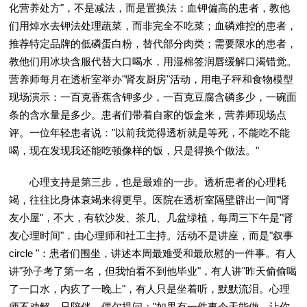
化营养处方"，不是减法，而是置换法：血钾偏高的患者，教他
们用焯水去钾法处理蔬菜，而非完全不吃菜；血磷难控的患者，
推荐特定品牌的低磷蛋白粉，替代部分肉类；需要限水的患者，
教他们用冰块含服代替大口喝水，用湿棉签润唇缓解口渴错觉。
营养师每月在透析室举办"肾友厨房"活动，用电子秤和食物模型
现场演示：一百克香蕉含钾多少，一百克豆腐含磷多少，一碗面
条的含水量是多少。患者们带着自家的饭盒来，营养师现场点
评。一位年轻患者说："以前我觉得透析就是等死，不能吃不能
喝，现在发现我还能吃顿像样的饭，只是得换个做法。"
心理支持是第三步，也是最难的一步。透析患者的心理耗
竭，往往比身体衰竭来得更早。医院在透析室隔壁辟出一间"肾
友小屋"，不大，有软沙发、茶几、几盆绿植，每周三下午是"肾
友心理时间"，由心理师和社工主持。活动不是讲座，而是"叙事
circle "：患者们围坐，讲述本周最难受和最欣慰的一件事。有人
讲"孙子考了第一名，但我怕看不到他毕业"，有人讲"昨天偷偷喝
了一口水，内疚了一晚上"，有人只是坐着听，默默流泪。心理
师不劝解，只陪伴，偶尔提问："如果有一件事今天能做，让你