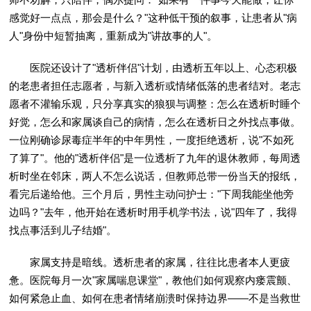
感觉好一点点，那会是什么？"这种低干预的叙事，让患者从"病
人"身份中短暂抽离，重新成为"讲故事的人"。
医院还设计了"透析伴侣"计划，由透析五年以上、心态积极
的老患者担任志愿者，与新入透析或情绪低落的患者结对。老志
愿者不灌输乐观，只分享真实的狼狈与调整：怎么在透析时睡个
好觉，怎么和家属谈自己的病情，怎么在透析日之外找点事做。
一位刚确诊尿毒症半年的中年男性，一度拒绝透析，说"不如死
了算了"。他的"透析伴侣"是一位透析了九年的退休教师，每周透
析时坐在邻床，两人不怎么说话，但教师总带一份当天的报纸，
看完后递给他。三个月后，男性主动问护士："下周我能坐他旁
边吗？"去年，他开始在透析时用手机学书法，说"四年了，我得
找点事活到儿子结婚"。
家属支持是暗线。透析患者的家属，往往比患者本人更疲
惫。医院每月一次"家属喘息课堂"，教他们如何观察内瘘震颤、
如何紧急止血、如何在患者情绪崩溃时保持边界——不是当救世