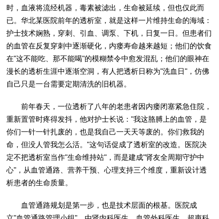
时，血液将流经机器，毒素被滤出，生命被延续，但也仅此而
已。华北某医院前年的透析室，就是这样一片维持生命的海域：
护士技术娴熟，穿刺、引血、调泵、下机，日复一日。但患者们
的血管在反复穿刺中逐渐硬化，内瘘寿命越来越短；他们的饮食
在"这不能吃、那不能喝"的模糊禁令中愈发混乱；他们的眼神在
漫长的透析生涯中逐渐空洞，有人把透析日称为"洗血日"，仿佛
自己只是一台需要定期清洗的旧机器。
前年春天，一位透析了八年的老患者因内瘘闭塞紧急住院，
重新置管时疼得发抖，他对护士长说："我这胳膊上的血管，是
你们一针一针扎废的，也是我自己一天天等废的。你们救我的
命，但没人管我怎么活。"这句话促成了透析室的改造。医院决
定不把透析室当作"生命维持站"，而是建成"肾友全周期守护中
心"，从血管通路、营养干预、心理支持三个维度，重新设计透
析患者的生命质量。
血管通路规划是第一步，也是技术层面的根基。医院成
立"血管通路管理小组"，由肾内科医生、血管外科医生、超声科