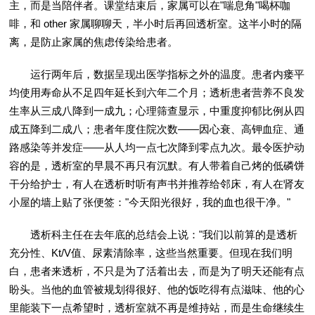
主，而是当陪伴者。课堂结束后，家属可以在"喘息角"喝杯咖
啡，和 other 家属聊聊天，半小时后再回透析室。这半小时的隔
离，是防止家属的焦虑传染给患者。
运行两年后，数据呈现出医学指标之外的温度。患者内瘘平
均使用寿命从不足四年延长到六年二个月；透析患者营养不良发
生率从三成八降到一成九；心理筛查显示，中重度抑郁比例从四
成五降到二成八；患者年度住院次数——因心衰、高钾血症、通
路感染等并发症——从人均一点七次降到零点九次。最令医护动
容的是，透析室的早晨不再只有沉默。有人带着自己烤的低磷饼
干分给护士，有人在透析时听有声书并推荐给邻床，有人在肾友
小屋的墙上贴了张便签："今天阳光很好，我的血也很干净。"
透析科主任在去年底的总结会上说："我们以前算的是透析
充分性、Kt/V值、尿素清除率，这些当然重要。但现在我们明
白，患者来透析，不只是为了活着出去，而是为了明天还能有点
盼头。当他的血管被规划得很好、他的饭吃得有点滋味、他的心
里能装下一点希望时，透析室就不再是维持站，而是生命继续生