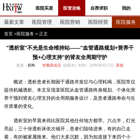
医院买卖
医管攻略
自荐求职
我的
最新文章
医院管理
医院营销
医院经营
医院服务
首页
>
医院服务
> 正文
"透析室"不光是生命维持站——"血管通路规划+营养干
预+心理支持"的肾友全周期守护
来源：
祁冉
智囊团成员
(副院长) 时间：26年06月17日
原创
概述：透析患者长期困于通路并发症与心理耗竭，医院常仅
提供机械透析。本文呈现某医院从血管通路终身规划、个体化营
养干预到肾友心理支持的全周期服务设计，及患者通路寿命与生
存质量的变化。
透析室的早晨来得比医院其他任何地方都早。六点半，灯光
亮起，三十张透析床依次铺开，患者们陆续进来，有的自己走
着，有的被家属推来。他们大多沉默，因为知道接下来四个小