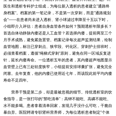
医生和透析专科护士组成，为每位新入透析的患者建立"通路终
身档案"。档案的第一笔记录，不是第一次穿刺，而是"通路规划
会"——在患者尚未进入透析、肾小球滤过率降至十五以下时，
小组即介入评估：患者自身血管条件如何？预期透析年限多长？
首选自体动静脉内瘘还是人工血管？若选择内瘘，提前两至三个
月手术成熟，避免紧急置管。档案记录每次超声监测结果，绘制
血管地图，标注已穿刺点、狭窄段、钙化区。穿刺护士排班时，
必须查看档案，遵循"绳梯式穿刺"原则，避免在同一区域反复进
针，延长内瘘寿命。一位透析五年的患者，其内瘘超声地图显示
血管壁上已有三处轻度狭窄，小组提前安排球囊扩张，避免完全
闭塞。去年复查，他的内瘘已使用近七年，而该院此前平均内瘘
寿命不足四年。
营养干预是第二步，却是最被忽视的细节。传统透析室的饮
食指导，是一张打印的"禁吃清单"：高钾不能吃、高磷不能吃、
水不能多喝。患者拿着清单回家，发现几乎没什么可吃，干脆自
暴自弃。医院聘请专职肾科营养师，为每位透析患者制定"个体